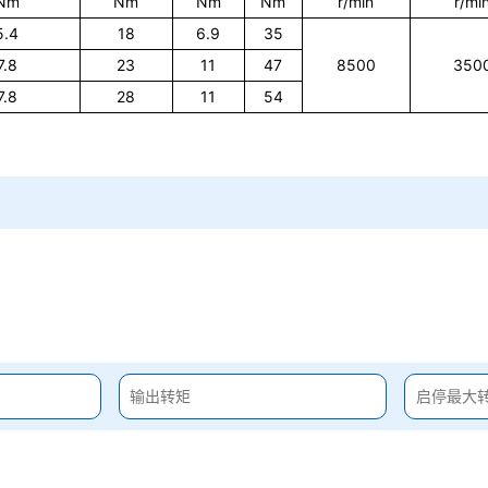
Nm
Nm
Nm
Nm
r/min
r/mi
5.4
18
6.9
35
7.8
23
11
47
8500
350
7.8
28
11
54