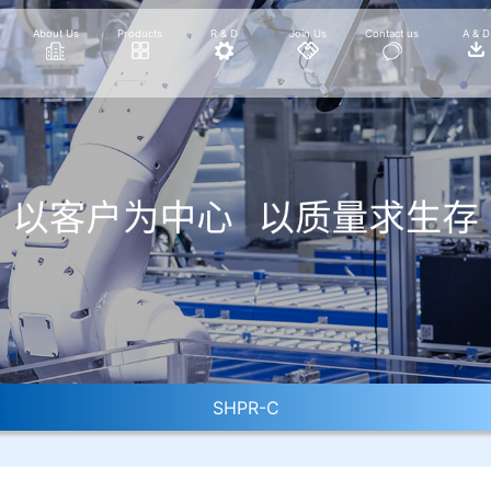
About Us
Products
R & D
Join Us
Contact us
A & D
SHPR-C