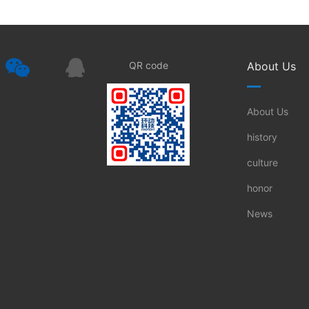
QR code
About Us
About Us
history
culture
honor
News