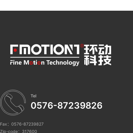
Tel
0576-87239826
Fax：0576-87239827
Zip-code：317600