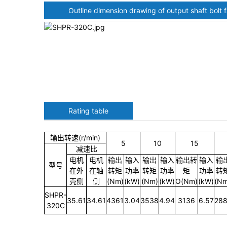
Outline dimension drawing of output shaft bolt 
Rating table
输出转速(r/min)
5
10
15
减速比
电机
电机
输出
输入
输出
输入
输出转
输入
输
型号
在外
在轴
转矩
功率
转矩
功率
矩
功率
转
壳侧
侧
(Nm)
(kW)
(Nm)
(kW)
O(Nm)
(kW)
(Nm
SHPR-
35.61
34.61
4361
3.04
3538
4.94
3136
6.57
288
320C