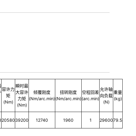
最
瞬时最
容许力
允许轴
许
大容许
倾覆刚度
扭转刚度
空程回差
重量
矩
向负载
力矩
(Nm/arc.min)
(Nm/arc.min)
(arc.min)
(kg)
(Nm)
(N)
(Nm)
0
20580
39200
12740
1960
1
29600
79.5