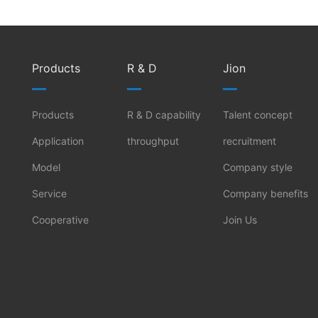
Products
R & D
Jion
Products
R & D capability
Talent concept
Application
throughput
recruitment
Model
Company style
Service
Company benefits
Cooperative
Join Us